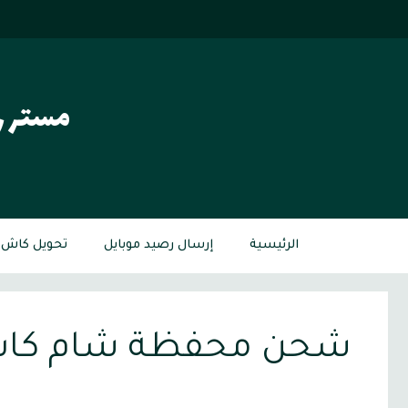
نتقل
لى
لمحتوى
مستر ر
الرئيسية
إرسال رصيد موبايل
تحويل كاش م
شحن محفظة شام كا