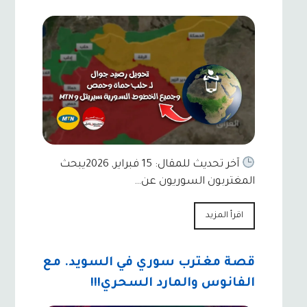
آخر تحديث للمقال: 15 فبراير, 2026يبحث
المغتربون السوريون عن…
اقرأ المزيد
قصة مغترب سوري في السويد. مع
الفانوس والمارد السحري!!!