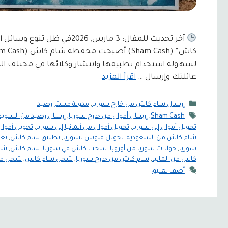
آخر تحديث للمقال: 3 مارس, 6
لسهولة استخدام تطبيقها وانتشار وكلائها في مختلف الم
عائلتك وإرسال …
اقرأ المزيد
التصنيفات
إرسال شام كاش من خارج سوريا
,
مدونة مستر رصيد
الوسوم
Sham Cash
,
إرسال أموال من خارج سوريا
,
إرسال رصيد من السويد
تحويل أموال إلى سوريا
,
تحويل أموال من ألمانيا إلى سوريا
,
تحويل أموال
شام كاش من السعودية
,
تحويل فلوس لسوريا
,
تطبيق شام كاش
,
تع
سوريا
,
حوالات سوريا من أوروبا
,
سحب كاش في سوريا
,
شام كاش
,
شام
كاش من المانيا
,
شام كاش من خارج سوريا
,
شحن شام كاش
,
شحن مح
أضف تعليق