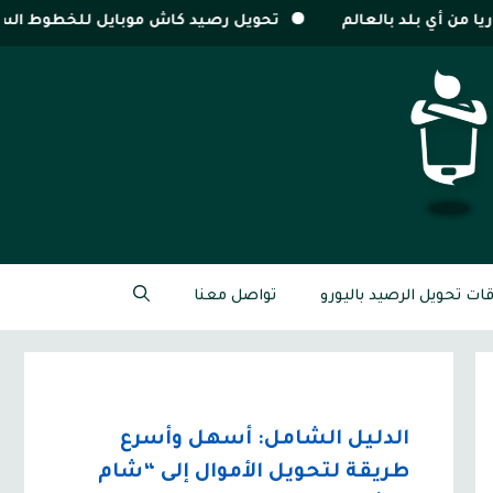
الم
تحويل رصيد كاش موبايل للخطوط السورية
تحويل وح
قات تحويل الرصيد باليورو
تواصل معنا
الدليل الشامل: أسهل وأسرع
طريقة لتحويل الأموال إلى “شام