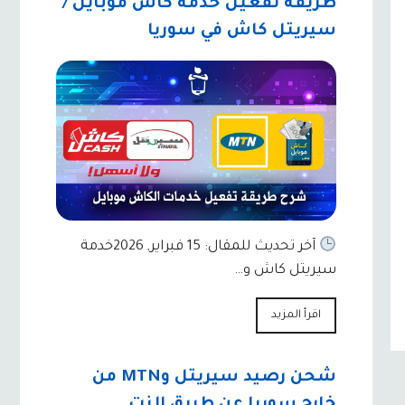
طريقة تفعيل خدمة كاش موبايل /
سيريتل كاش في سوريا
آخر تحديث للمقال: 15 فبراير, 2026خدمة
سيريتل كاش و…
اقرأ المزيد
شحن رصيد سيريتل وMTN من
خارج سوريا عن طريق النت