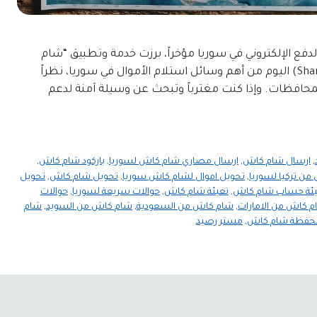
202في ظل تنوع وسائل الدفع الإلكتروني في سوريا مؤخراً، برزت خدمة وتطبيق “شام
كاش” (Sham Cash) أصبحت محفظة شام كاش (Sham Cash) اليوم من أهم وسائل استلام الأموال في سوريا، نظراً
حافظات. وإذا كنت مغترباً وتبحث عن وسيلة آمنة لدعم
,
ارسال شام كاش
,
ارسال مصاري شام كاش لسوريا
,
باركود شام كاش
,
 من تركيا لسوريا
,
تحويل اموال لشام كاش سوريا
,
تحويل شام كاش
,
تحويل
بئة حساب شام كاش
,
تعبئة شام كاش
,
حوالات سريعة لسوريا
,
حوالات
 كاش من الامارات
,
شام كاش من السعودية
,
شام كاش من السويد
,
شام
فظة شام كاش
,
مستر رصيد