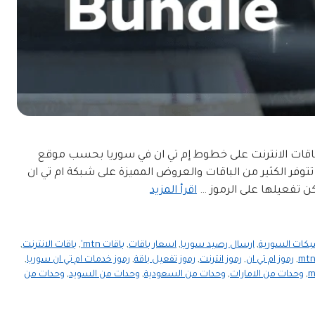
, 2026 جميع رموز و اسعار باقات الانترنت على خطوط إم تي ان في سوريا بحسب موقع
وز باقات ام تي ان 2024 الجديدة MTN سوريا تتوفر الكثير من الباقات والعروض المميزة على شبكة ام تي ان
اقرأ المزيد
شبكات السورية
,
ارسال رصيد سوريا
,
اسعار باقات
,
باقات mtn'
,
باقات الانترنت
,
,
رموز ام تي ان
,
رموز انترنت
,
رموز تفعيل باقة
,
رموز خدمات ام تي ان سوريا
,
,
وحدات من الامارات
,
وحدات من السعودية
,
وحدات من السويد
,
وحدات من