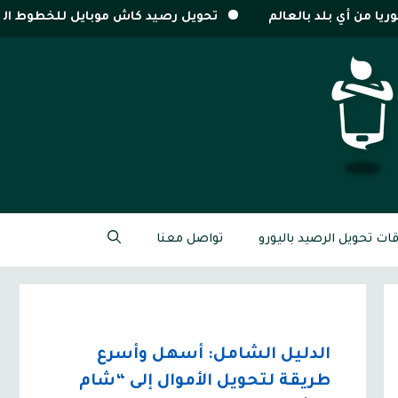
الم
تحويل رصيد كاش موبايل للخطوط السورية
تحويل و
قات تحويل الرصيد باليورو
تواصل معنا
الدليل الشامل: أسهل وأسرع
طريقة لتحويل الأموال إلى “شام