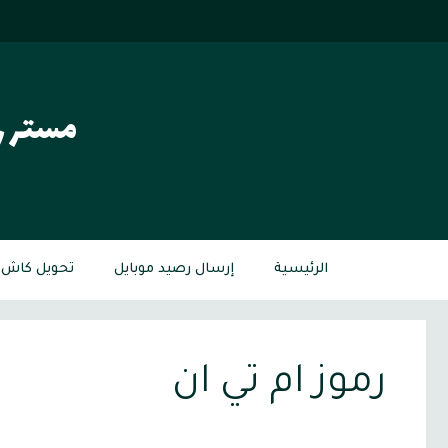
نتقل
لى
لمحتوى
مستر ر
الرئيسية
إرسال رصيد موبايل
تحويل كاش م
رموز ام تي ان