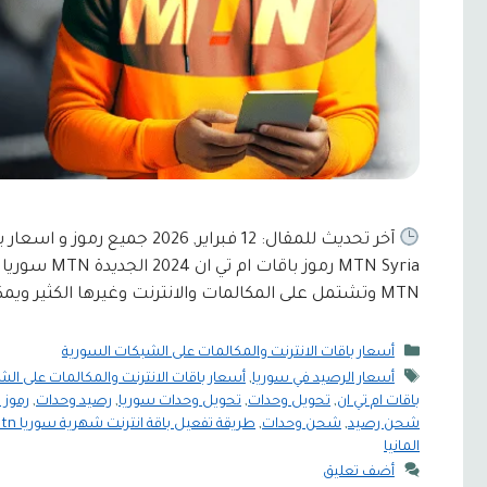
آخر تحديث للمقال: 12 فبراير
MTN Syria رم
MTN وتشتمل على المكالمات والانترنت وغيرها الكثير ويمكن تفعيلها على الرموز …
التصنيفات
أسعار باقات الانترنت والمكالمات على الشبكات السورية
الوسوم
أسعار الرصيد في سوريا
,
أسعار باقات الانترنت والمكالمات على ال
باقات ام تي ان
,
تحويل وحدات
,
تحويل وحدات سوريا
,
رصيد وحدات
,
رموز mtn
شحن رصيد
,
شحن وحدات
,
طريقة تفعيل باقة انترنت شهرية سوريا mtn
المانيا
أضف تعليق