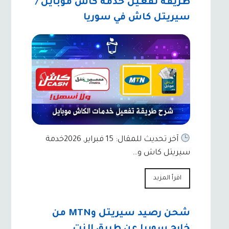
طريقة تفعيل خدمة كاش موبايل /
سيريتل كاش في سوريا
آخر تحديث للمقال: 15 فبراير, 2026خدمة
سيريتل كاش و…
اقرأ المزيد
شحن رصيد سيريتل وMTN من
خارج سوريا عن طريق النت