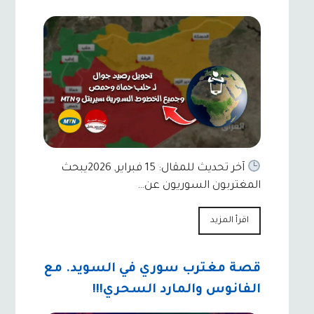
آخر تحديث للمقال: 15 فبراير, 2026يبحث
المغتربون السوريون عن…
اقرأ المزيد
قصة مغترب سوري في السويد. مع
الفانوس والمارد السحري!!!