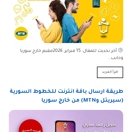
آخر تحديث للمقال: 15 فبراير, 2026مقيم خارج سوريا
وحابب…
اقرأ المزيد
طريقة ارسال باقة انترنت للخطوط السورية
(سيريتل وMTN) من خارج سوريا