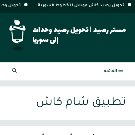
خطوط السورية
تحويل وحدات سيريتل و MTN من خارج سوريا
نتقل
لى
مستر رصيد | تحويل رصيد وحدات
لمحتوى
إلى سوريا
القائمة
تطبيق شام كاش