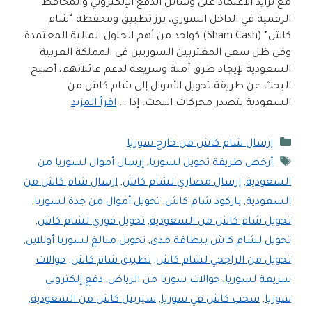
مع تزايد الاعتماد على وسائل الدفع الإلكتروني والمحافظ
الرقمية في الداخل السوري، برز تطبيق ومحفظة “شام
كاش” (Sham Cash) كواحد من أهم الحلول المالية المعتمدة.
وفي ظل سعي المغتربين السوريين في المملكة العربية
السعودية لإيجاد طرق آمنة وسريعة لدعم عائلاتهم، أصبح
البحث عن طريقة تحويل الأموال إلى شام كاش من
السعودية يتصدر محركات البحث. إذا …
اقرأ المزيد
التصنيفات
إرسال شام كاش من خارج سوريا
الوسوم
أرخص طريقة تحويل لسوريا
,
إرسال أموال لسوريا من
السعودية
,
إرسال مصاري لشام كاش
,
ارسال شام كاش من
السعودية
,
باركود شام كاش
,
تحويل أموال من جدة لسوريا
,
تحويل شام كاش من السعودية
,
تحويل فوري لشام كاش
,
تحويل لشام كاش ببطاقة مدى
,
تحويل مبالغ لسوريا أونلاين
,
تحويل من الراجحي لشام كاش
,
تطبيق شام كاش
,
حوالات
سريعة لسوريا
,
حوالات سوريا من الرياض
,
دفع إلكتروني
سوريا
,
سحب كاش في سوريا
,
سيريتل كاش من السعودية
,