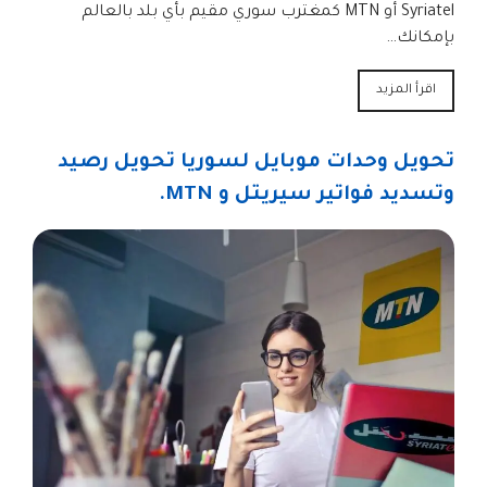
Syriatel أو MTN كمغترب سوري مقيم بأي بلد بالعالم
بإمكانك…
اقرأ المزيد
تحويل وحدات موبايل لسوريا تحويل رصيد
وتسديد فواتير سيريتل و MTN.