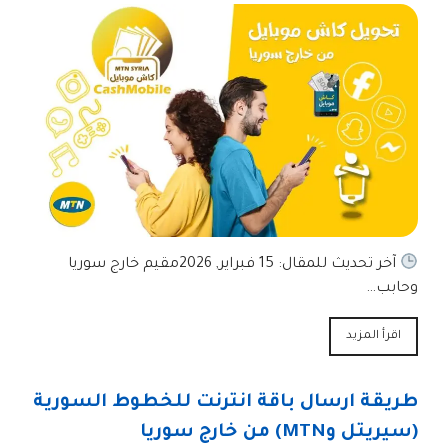
آخر تحديث للمقال: 15 فبراير, 2026مقيم خارج سوريا
وحابب…
اقرأ المزيد
طريقة ارسال باقة انترنت للخطوط السورية
(سيريتل وMTN) من خارج سوريا