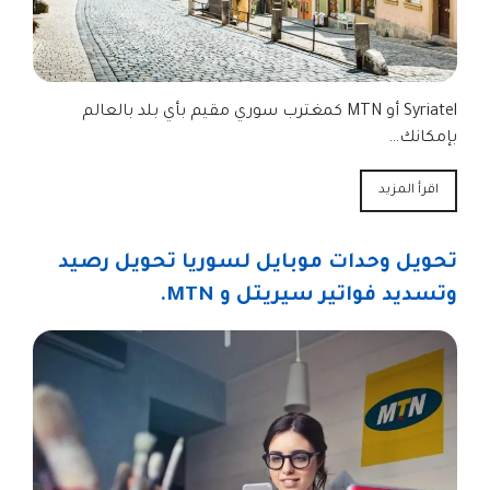
Syriatel أو MTN كمغترب سوري مقيم بأي بلد بالعالم
بإمكانك…
اقرأ المزيد
تحويل وحدات موبايل لسوريا تحويل رصيد
وتسديد فواتير سيريتل و MTN.