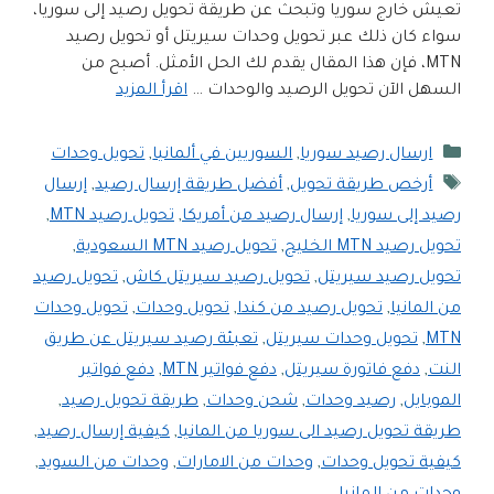
تعيش خارج سوريا وتبحث عن طريقة تحويل رصيد إلى سوريا،
سواء كان ذلك عبر تحويل وحدات سيريتل أو تحويل رصيد
MTN، فإن هذا المقال يقدم لك الحل الأمثل. أصبح من
السهل الآن تحويل الرصيد والوحدات …
اقرأ المزيد
التصنيفات
ارسال رصيد سوريا
,
السوريين في ألمانيا
,
تحويل وحدات
الوسوم
أرخص طريقة تحويل
,
أفضل طريقة إرسال رصيد
,
إرسال
رصيد إلى سوريا
,
إرسال رصيد من أمريكا
,
تحويل رصيد MTN
,
تحويل رصيد MTN الخليج
,
تحويل رصيد MTN السعودية
,
تحويل رصيد سيريتل
,
تحويل رصيد سيريتل كاش
,
تحويل رصيد
من المانيا
,
تحويل رصيد من كندا
,
تحويل وحدات
,
تحويل وحدات
MTN
,
تحويل وحدات سيريتل
,
تعبئة رصيد سيريتل عن طريق
النت
,
دفع فاتورة سيريتل
,
دفع فواتير MTN
,
دفع فواتير
الموبايل
,
رصيد وحدات
,
شحن وحدات
,
طريقة تحويل رصيد
,
طريقة تحويل رصيد الى سوريا من المانيا
,
كيفية إرسال رصيد
,
كيفية تحويل وحدات
,
وحدات من الامارات
,
وحدات من السويد
,