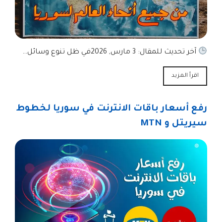
آخر تحديث للمقال: 3 مارس, 2026في ظل تنوع وسائل…
اقرأ المزيد
رفع أسعار باقات الانترنت في سوريا لخطوط
سيريتل و MTN