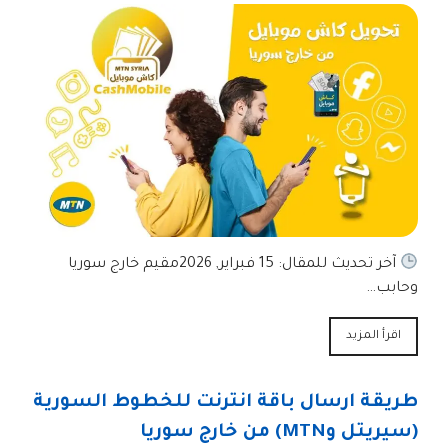
آخر تحديث للمقال: 15 فبراير, 2026مقيم خارج سوريا
وحابب…
اقرأ المزيد
طريقة ارسال باقة انترنت للخطوط السورية
(سيريتل وMTN) من خارج سوريا