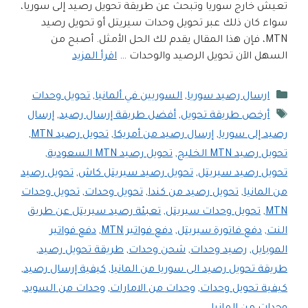
تعيش خارج سوريا وتبحث عن طريقة تحويل رصيد إلى سوريا،
سواء كان ذلك عبر تحويل وحدات سيريتل أو تحويل رصيد
MTN، فإن هذا المقال يقدم لك الحل الأمثل. أصبح من
السهل الآن تحويل الرصيد والوحدات …
اقرأ المزيد
التصنيفات
ارسال رصيد سوريا
,
السوريين في ألمانيا
,
تحويل وحدات
الوسوم
أرخص طريقة تحويل
,
أفضل طريقة إرسال رصيد
,
إرسال
رصيد إلى سوريا
,
إرسال رصيد من أمريكا
,
تحويل رصيد MTN
,
تحويل رصيد MTN الخليج
,
تحويل رصيد MTN السعودية
,
تحويل رصيد سيريتل
,
تحويل رصيد سيريتل كاش
,
تحويل رصيد
من المانيا
,
تحويل رصيد من كندا
,
تحويل وحدات
,
تحويل وحدات
MTN
,
تحويل وحدات سيريتل
,
تعبئة رصيد سيريتل عن طريق
النت
,
دفع فاتورة سيريتل
,
دفع فواتير MTN
,
دفع فواتير
الموبايل
,
رصيد وحدات
,
شحن وحدات
,
طريقة تحويل رصيد
,
طريقة تحويل رصيد الى سوريا من المانيا
,
كيفية إرسال رصيد
,
كيفية تحويل وحدات
,
وحدات من الامارات
,
وحدات من السويد
,