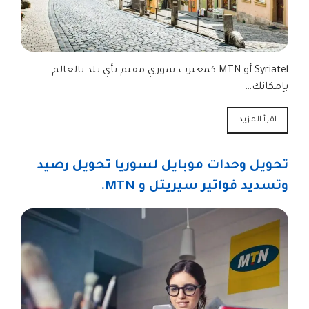
Syriatel أو MTN كمغترب سوري مقيم بأي بلد بالعالم
بإمكانك…
اقرأ المزيد
تحويل وحدات موبايل لسوريا تحويل رصيد
وتسديد فواتير سيريتل و MTN.