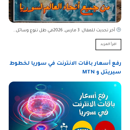
آخر تحديث للمقال: 3 مارس, 2026في ظل تنوع وسائل…
اقرأ المزيد
رفع أسعار باقات الانترنت في سوريا لخطوط
سيريتل و MTN