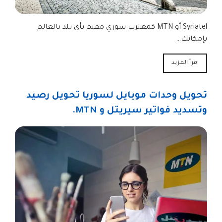
Syriatel أو MTN كمغترب سوري مقيم بأي بلد بالعالم
بإمكانك…
اقرأ المزيد
تحويل وحدات موبايل لسوريا تحويل رصيد
وتسديد فواتير سيريتل و MTN.