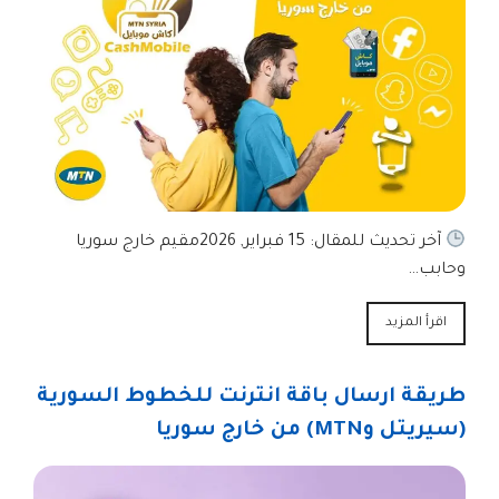
آخر تحديث للمقال: 15 فبراير, 2026مقيم خارج سوريا
وحابب…
اقرأ المزيد
طريقة ارسال باقة انترنت للخطوط السورية
(سيريتل وMTN) من خارج سوريا